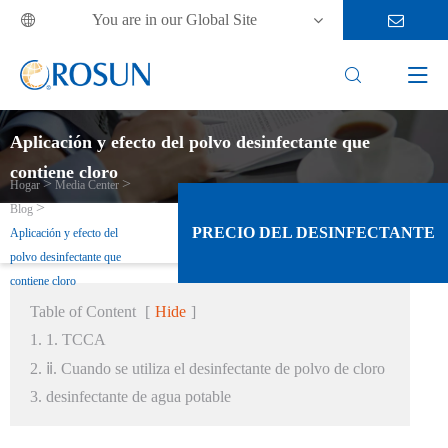
You are in our Global Site



Aplicación y efecto del polvo desinfectante que
contiene cloro
Hogar
Media Center
Blog
PRECIO DEL DESINFECTANTE
Aplicación y efecto del
polvo desinfectante que
contiene cloro
Table of Content
[
Hide
]
1. 1. TCCA
2. ⅱ. Cuando se utiliza el desinfectante de polvo de cloro
3. desinfectante de agua potable