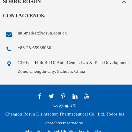
SOBRE ROSUN
CONTÁCTENOS.
intl-market@rosun.com.cn
+86-28-65988030
139 East Fifth Rd Of Auto Center, Eco & Tech Development
Zone, Chengdu City, Sichuan, China
Copyright ©
Chengdu Rosun Disinfection Pharmaceutical Co., Ltd.
Todos los
derechos reservados.
Mapa del sitio web
Política de privacidad