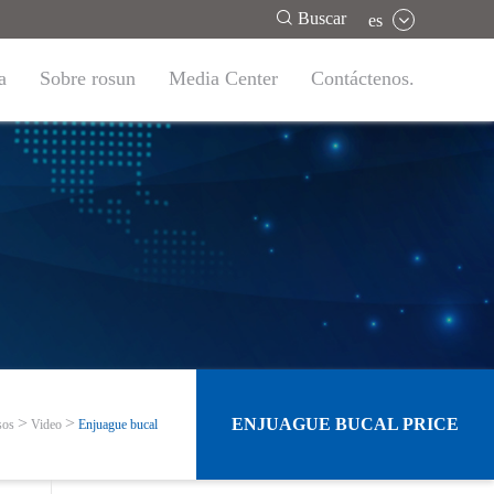

Buscar
es
a
Sobre rosun
Media Center
Contáctenos.
ENJUAGUE BUCAL PRICE
sos
Video
Enjuague bucal