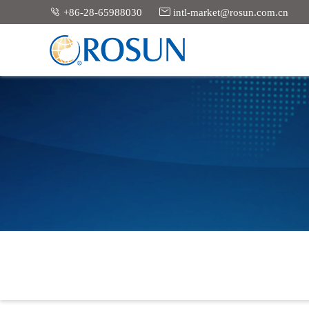


+86-28-65988030
intl-market@rosun.com.cn