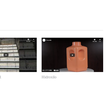
R
Hidroxilo