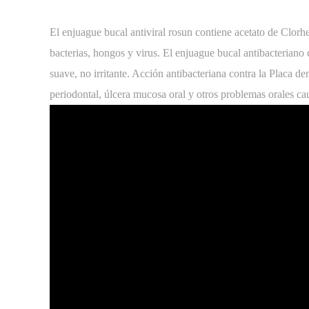
El enjuague bucal antiviral rosun contiene acetato de Clorhe
bacterias, hongos y virus. El enjuague bucal antibacteriano
suave, no irritante. Acción antibacteriana contra la Placa den
periodontal, úlcera mucosa oral y otros problemas orales ca