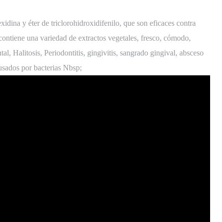
xidina y éter de triclorohidroxidifenilo, que son eficaces contra
 contiene una variedad de extractos vegetales, fresco, cómodo,
tal, Halitosis, Periodontitis, gingivitis, sangrado gingival, absceso
usados por bacterias Nbsp;