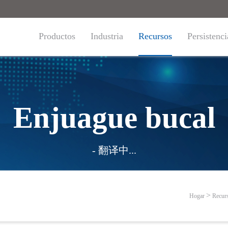
Productos
Industria
Recursos
Persistenci
Enjuague bucal
- 翻译中...
Hogar
Recur