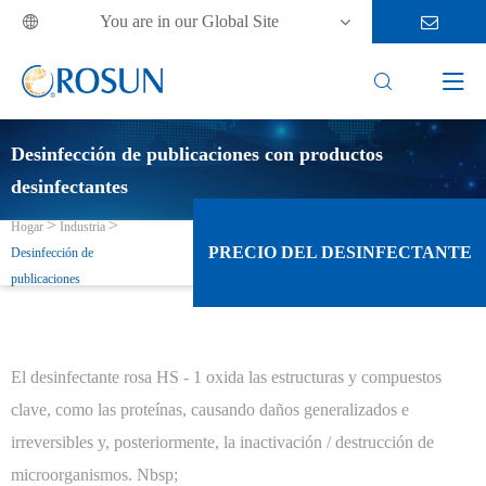
You are in our Global Site



Desinfección de publicaciones con productos
desinfectantes
Hogar
Industria
PRECIO DEL DESINFECTANTE
Desinfección de
publicaciones
El desinfectante rosa HS - 1 oxida las estructuras y compuestos
clave, como las proteínas, causando daños generalizados e
irreversibles y, posteriormente, la inactivación / destrucción de
microorganismos. Nbsp;