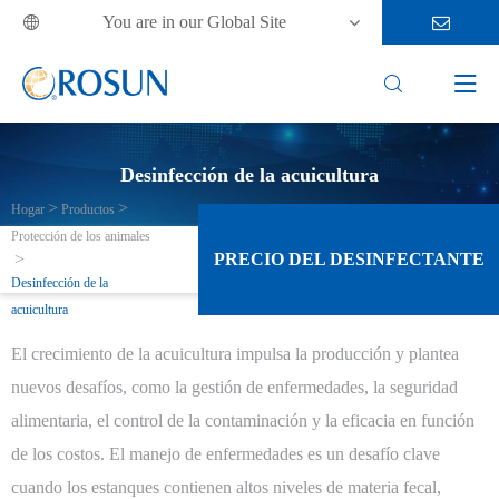
You are in our Global Site



Desinfección de la acuicultura
Hogar
Productos
Protección de los animales
PRECIO DEL DESINFECTANTE
Desinfección de la
acuicultura
El crecimiento de la acuicultura impulsa la producción y plantea
nuevos desafíos, como la gestión de enfermedades, la seguridad
alimentaria, el control de la contaminación y la eficacia en función
de los costos. El manejo de enfermedades es un desafío clave
cuando los estanques contienen altos niveles de materia fecal,